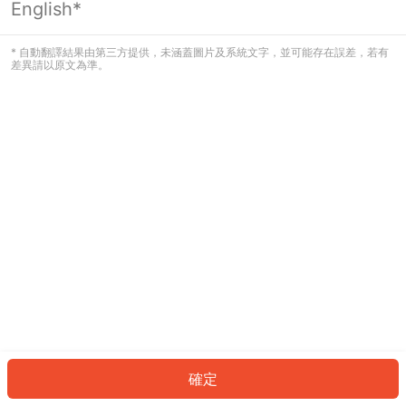
English*
發生錯誤！請登入並再試一次或回到主
頁。
* 自動翻譯結果由第三方提供，未涵蓋圖片及系統文字，並可能存在誤差，若有
差異請以原文為準。
登入
返回首頁
確定
ID: 923d133c0-94bf-4267-ba95-7f3dab6624a9