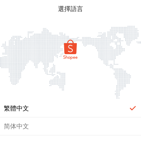
選擇語言
繁體中文
简体中文
頁面無法顯示