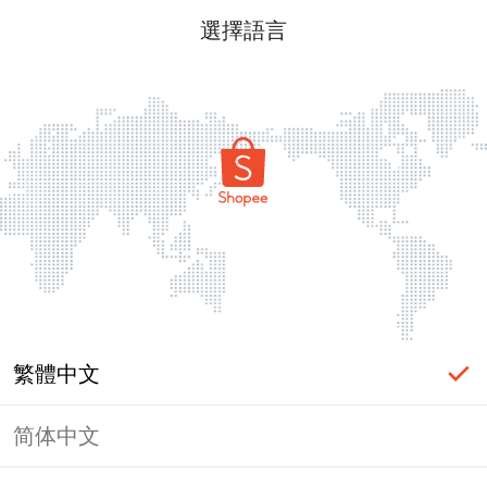
選擇語言
繁體中文
简体中文
頁面無法顯示