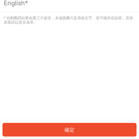
English*
發生錯誤！請登入並再試一次或回到主
頁。
* 自動翻譯結果由第三方提供，未涵蓋圖片及系統文字，並可能存在誤差，若有
差異請以原文為準。
登入
返回首頁
確定
ID: 906c04394c8-fc07-4453-b205-833967bddb75