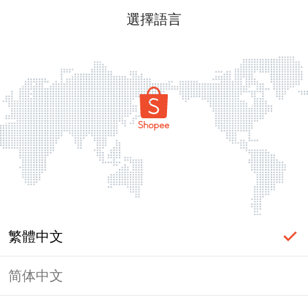
選擇語言
繁體中文
简体中文
頁面無法顯示