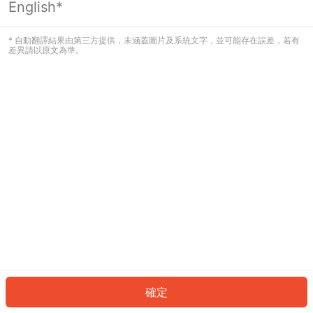
English*
發生錯誤！請登入並再試一次或回到主
頁。
* 自動翻譯結果由第三方提供，未涵蓋圖片及系統文字，並可能存在誤差，若有
差異請以原文為準。
登入
返回首頁
確定
ID: 120eee097d7-0d34-4d25-b132-14159959cdba