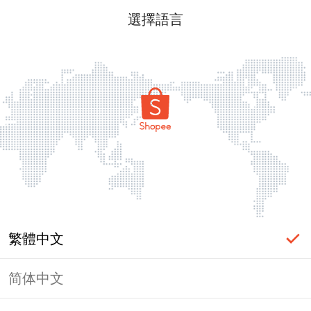
選擇語言
繁體中文
简体中文
頁面無法顯示