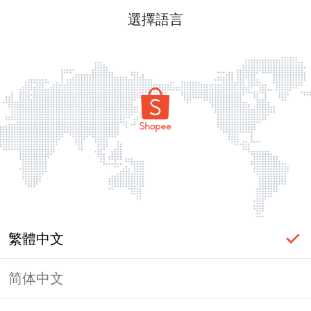
選擇語言
繁體中文
简体中文
頁面無法顯示