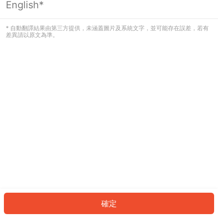
English*
發生錯誤！請登入並再試一次或回到主
頁。
* 自動翻譯結果由第三方提供，未涵蓋圖片及系統文字，並可能存在誤差，若有
差異請以原文為準。
登入
返回首頁
確定
ID: 215af1a3112-9dbc-4c7b-9731-bf27d240c354