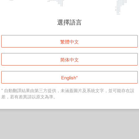
頁面無法顯示
選擇語言
發生錯誤！請登入並再試一次或回到主頁。
繁體中文
登入
简体中文
返回首頁
English*
* 自動翻譯結果由第三方提供，未涵蓋圖片及系統文字，並可能存在誤
差，若有差異請以原文為準。