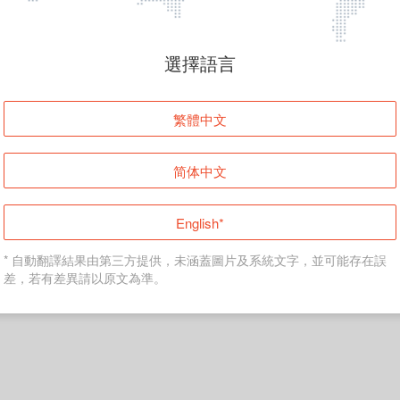
頁面無法顯示
選擇語言
發生錯誤！請登入並再試一次或回到主頁。
繁體中文
登入
简体中文
返回首頁
English*
* 自動翻譯結果由第三方提供，未涵蓋圖片及系統文字，並可能存在誤
差，若有差異請以原文為準。