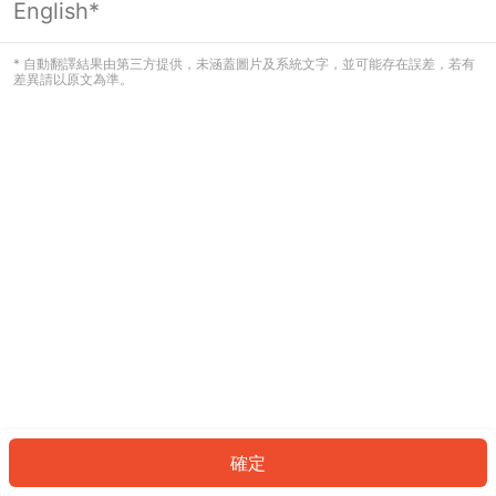
English*
發生錯誤！請登入並再試一次或回到主
頁。
* 自動翻譯結果由第三方提供，未涵蓋圖片及系統文字，並可能存在誤差，若有
差異請以原文為準。
登入
返回首頁
確定
ID: 633ff1768e0-4ee9-431e-b401-76ae2273cbb1