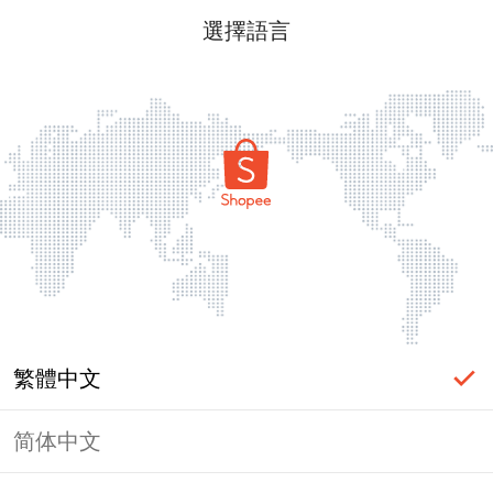
選擇語言
繁體中文
简体中文
頁面無法顯示