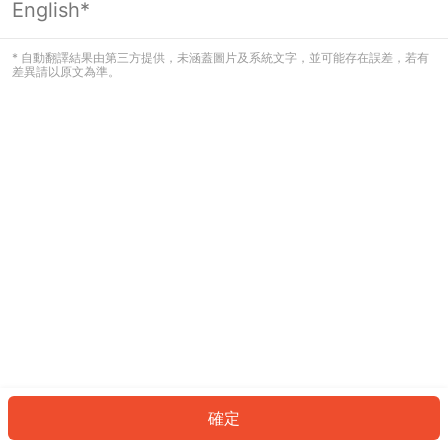
English*
發生錯誤！請登入並再試一次或回到主
頁。
* 自動翻譯結果由第三方提供，未涵蓋圖片及系統文字，並可能存在誤差，若有
差異請以原文為準。
登入
返回首頁
確定
ID: 2284d142521-c0a8-4d9e-970c-71d464223162