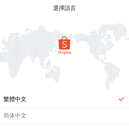
選擇語言
繁體中文
简体中文
頁面無法顯示