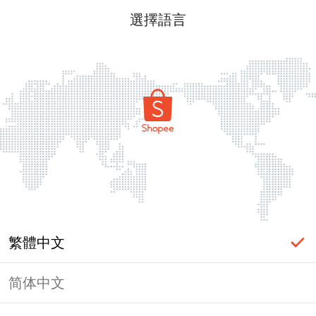
選擇語言
繁體中文
简体中文
頁面無法顯示