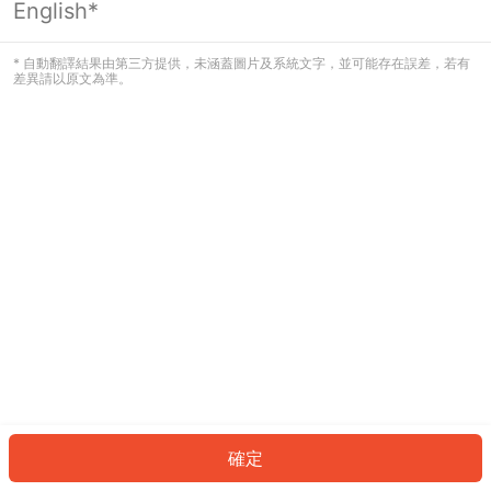
English*
發生錯誤！請登入並再試一次或回到主
頁。
* 自動翻譯結果由第三方提供，未涵蓋圖片及系統文字，並可能存在誤差，若有
差異請以原文為準。
登入
返回首頁
確定
ID: 3439ac8e29b-d443-499a-b5cc-c994f2c794c5