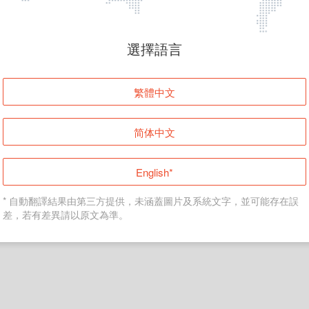
頁面無法顯示
選擇語言
發生錯誤！請登入並再試一次或回到主頁。
繁體中文
登入
简体中文
返回首頁
English*
* 自動翻譯結果由第三方提供，未涵蓋圖片及系統文字，並可能存在誤
差，若有差異請以原文為準。