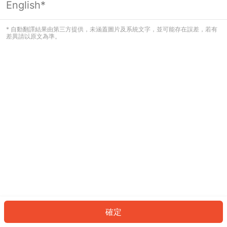
English*
發生錯誤！請登入並再試一次或回到主
頁。
* 自動翻譯結果由第三方提供，未涵蓋圖片及系統文字，並可能存在誤差，若有
差異請以原文為準。
登入
返回首頁
確定
ID: 321a6ebb67d-2026-46ab-a755-1a829943d48d