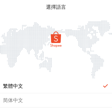
選擇語言
繁體中文
简体中文
頁面無法顯示