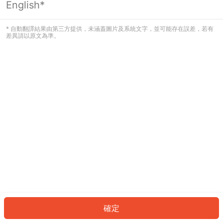
English*
發生錯誤！請登入並再試一次或回到主
頁。
* 自動翻譯結果由第三方提供，未涵蓋圖片及系統文字，並可能存在誤差，若有
差異請以原文為準。
登入
返回首頁
確定
ID: 990c8a38d0a-c9d1-4434-91d6-771a06630f4b