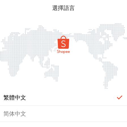
選擇語言
繁體中文
简体中文
頁面無法顯示