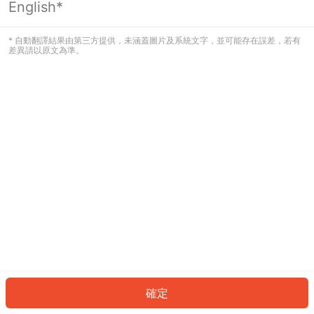
English*
發生錯誤！請登入並再試一次或回到主
頁。
* 自動翻譯結果由第三方提供，未涵蓋圖片及系統文字，並可能存在誤差，若有
差異請以原文為準。
登入
返回首頁
確定
ID: 57534bb4ae5-95e7-4307-a1b0-6f2ffcb73769