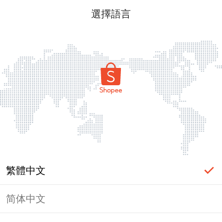
選擇語言
繁體中文
简体中文
頁面無法顯示