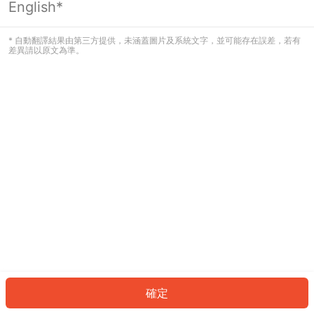
English*
發生錯誤！請登入並再試一次或回到主
頁。
* 自動翻譯結果由第三方提供，未涵蓋圖片及系統文字，並可能存在誤差，若有
差異請以原文為準。
登入
返回首頁
確定
ID: 5110683f438-18a5-4cdc-806b-cc522d656799