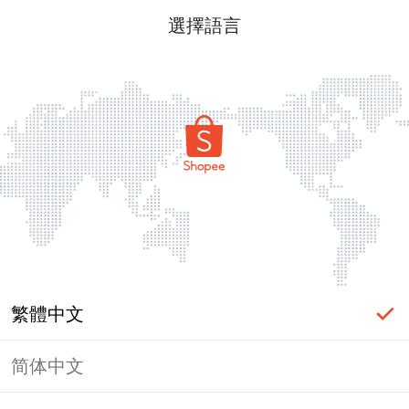
選擇語言
繁體中文
简体中文
頁面無法顯示