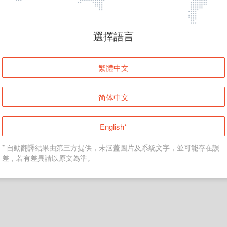
頁面無法顯示
選擇語言
發生錯誤！請登入並再試一次或回到主頁。
繁體中文
登入
简体中文
返回首頁
English*
* 自動翻譯結果由第三方提供，未涵蓋圖片及系統文字，並可能存在誤
差，若有差異請以原文為準。