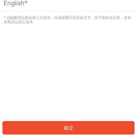
English*
發生錯誤！請登入並再試一次或回到主
頁。
* 自動翻譯結果由第三方提供，未涵蓋圖片及系統文字，並可能存在誤差，若有
差異請以原文為準。
登入
返回首頁
確定
ID: 150346216e-23e8-4005-a2c0-46b8281ae40c