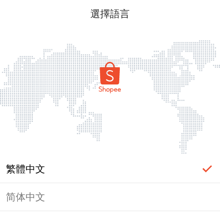
選擇語言
繁體中文
简体中文
頁面無法顯示