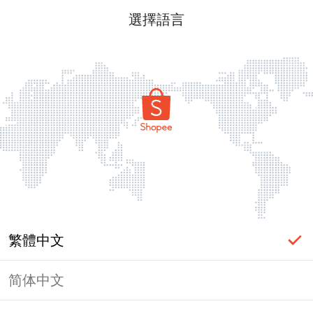
選擇語言
繁體中文
简体中文
頁面無法顯示