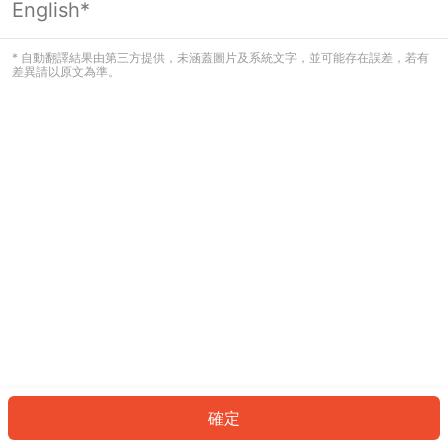
English*
發生錯誤！請登入並再試一次或回到主
頁。
* 自動翻譯結果由第三方提供，未涵蓋圖片及系統文字，並可能存在誤差，若有
差異請以原文為準。
登入
返回首頁
確定
ID: 271388fd9e-d1f7-4218-a7ed-28ae2ad9a811