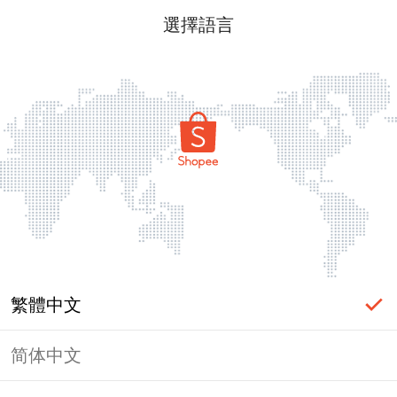
選擇語言
繁體中文
简体中文
頁面無法顯示