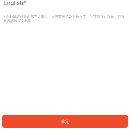
English*
發生錯誤！請登入並再試一次或回到主
頁。
* 自動翻譯結果由第三方提供，未涵蓋圖片及系統文字，並可能存在誤差，若有
差異請以原文為準。
登入
返回首頁
確定
ID: 52634dd4a15-b195-470f-a99e-3baf2f2f7737