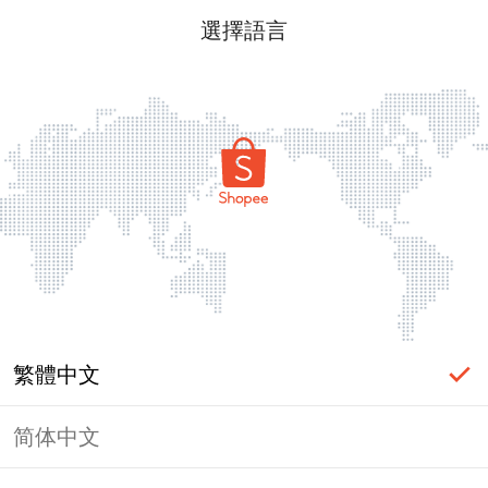
選擇語言
繁體中文
简体中文
頁面無法顯示