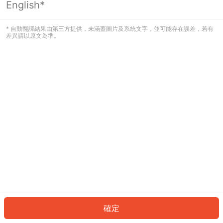
English*
發生錯誤！請登入並再試一次或回到主
頁。
* 自動翻譯結果由第三方提供，未涵蓋圖片及系統文字，並可能存在誤差，若有
差異請以原文為準。
登入
返回首頁
確定
ID: 67741cc49c7-9b14-4214-9cc2-fdbcc48a142a