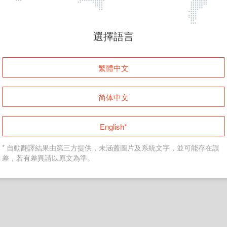
頁面無法顯示
選擇語言
發生錯誤！請登入並再試一次或回到主頁。
繁體中文
登入
简体中文
返回首頁
English*
* 自動翻譯結果由第三方提供，未涵蓋圖片及系統文字，並可能存在誤
差，若有差異請以原文為準。