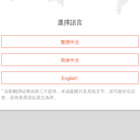
頁面無法顯示
選擇語言
發生錯誤！請登入並再試一次或回到主頁。
繁體中文
登入
简体中文
返回首頁
English*
* 自動翻譯結果由第三方提供，未涵蓋圖片及系統文字，並可能存在誤
差，若有差異請以原文為準。