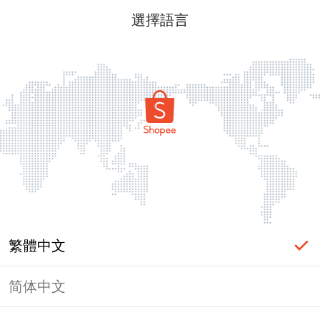
選擇語言
繁體中文
简体中文
頁面無法顯示