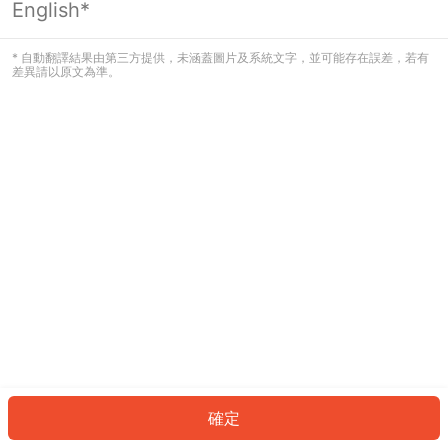
English*
發生錯誤！請登入並再試一次或回到主
頁。
* 自動翻譯結果由第三方提供，未涵蓋圖片及系統文字，並可能存在誤差，若有
差異請以原文為準。
登入
返回首頁
確定
ID: 920330798a6-a413-45a5-acc1-77f5c77fbba5