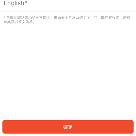
English*
發生錯誤！請登入並再試一次或回到主
頁。
* 自動翻譯結果由第三方提供，未涵蓋圖片及系統文字，並可能存在誤差，若有
差異請以原文為準。
登入
返回首頁
確定
ID: 3497602b088-88f6-4367-a34f-b3591141529b