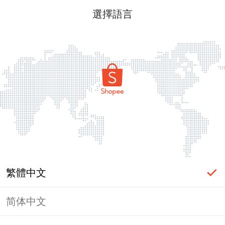
選擇語言
繁體中文
简体中文
頁面無法顯示