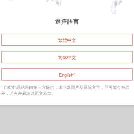
頁面無法顯示
選擇語言
發生錯誤！請登入並再試一次或回到主頁。
繁體中文
登入
简体中文
返回首頁
English*
* 自動翻譯結果由第三方提供，未涵蓋圖片及系統文字，並可能存在誤
差，若有差異請以原文為準。