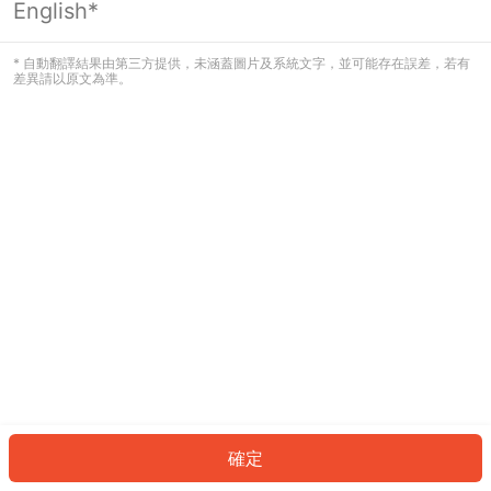
English*
發生錯誤！請登入並再試一次或回到主
頁。
* 自動翻譯結果由第三方提供，未涵蓋圖片及系統文字，並可能存在誤差，若有
差異請以原文為準。
登入
返回首頁
確定
ID: 91dbc30231-6a7a-4d92-a636-3e0da59d5377