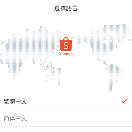
選擇語言
繁體中文
简体中文
頁面無法顯示