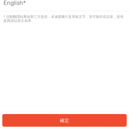
English*
發生錯誤！請登入並再試一次或回到主
頁。
* 自動翻譯結果由第三方提供，未涵蓋圖片及系統文字，並可能存在誤差，若有
差異請以原文為準。
登入
返回首頁
確定
ID: 220086af84a-971b-49c8-aa87-eefb30c3c4ed