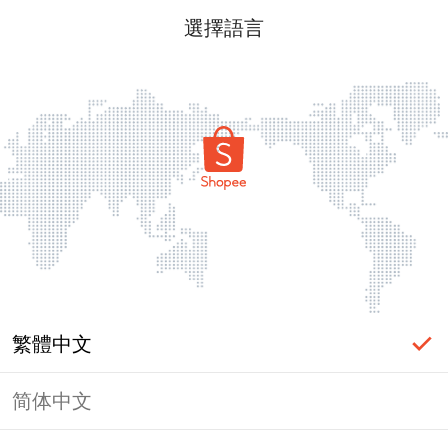
選擇語言
繁體中文
简体中文
頁面無法顯示