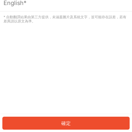
English*
發生錯誤！請登入並再試一次或回到主
頁。
* 自動翻譯結果由第三方提供，未涵蓋圖片及系統文字，並可能存在誤差，若有
差異請以原文為準。
登入
返回首頁
確定
ID: 7283b66f0b6-d8eb-4a06-9b81-b8e1fa8aa672