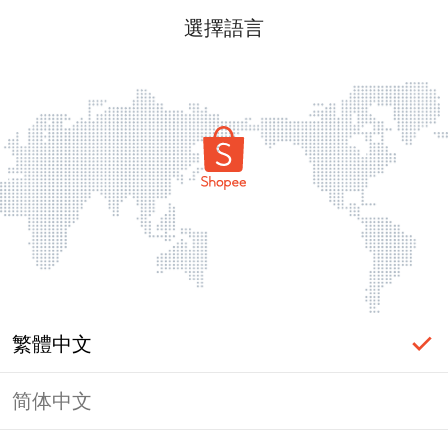
選擇語言
繁體中文
简体中文
頁面無法顯示