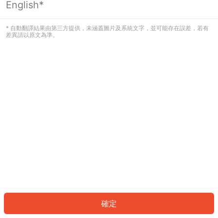
English*
發生錯誤！請登入並再試一次或回到主
頁。
* 自動翻譯結果由第三方提供，未涵蓋圖片及系統文字，並可能存在誤差，若有
差異請以原文為準。
登入
返回首頁
確定
ID: 483ef7b21e1-43b0-48c5-88a9-4a96acfcc873