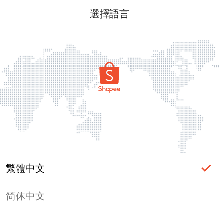
選擇語言
繁體中文
简体中文
頁面無法顯示