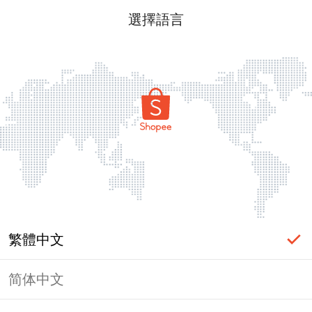
選擇語言
繁體中文
简体中文
頁面無法顯示