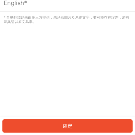
English*
發生錯誤！請登入並再試一次或回到主
頁。
* 自動翻譯結果由第三方提供，未涵蓋圖片及系統文字，並可能存在誤差，若有
差異請以原文為準。
登入
返回首頁
確定
ID: 63845658fb5-e376-4e24-bb45-65d661da23ba