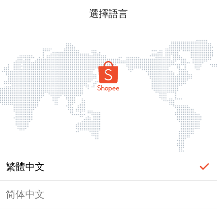
選擇語言
繁體中文
简体中文
頁面無法顯示