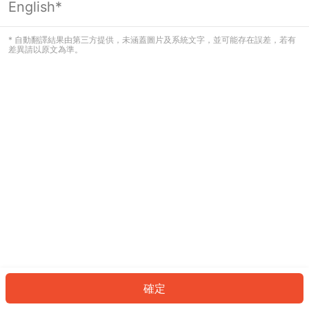
English*
發生錯誤！請登入並再試一次或回到主
頁。
* 自動翻譯結果由第三方提供，未涵蓋圖片及系統文字，並可能存在誤差，若有
差異請以原文為準。
登入
返回首頁
確定
ID: 41c46fe69e-f8d6-436e-8221-f6a8872e70f4