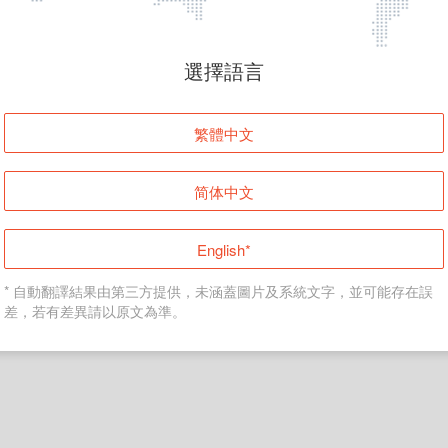
頁面無法顯示
選擇語言
發生錯誤！請登入並再試一次或回到主頁。
繁體中文
登入
简体中文
返回首頁
English*
* 自動翻譯結果由第三方提供，未涵蓋圖片及系統文字，並可能存在誤
差，若有差異請以原文為準。