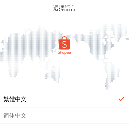
選擇語言
繁體中文
简体中文
頁面無法顯示