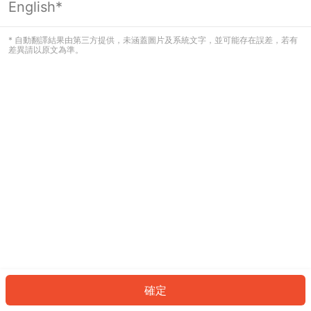
English*
發生錯誤！請登入並再試一次或回到主
頁。
* 自動翻譯結果由第三方提供，未涵蓋圖片及系統文字，並可能存在誤差，若有
差異請以原文為準。
登入
返回首頁
確定
ID: 603aa9964c1-1133-48ba-8392-3231347bd59c