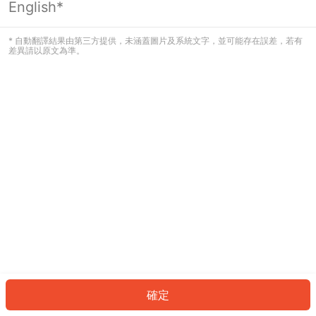
English*
發生錯誤！請登入並再試一次或回到主
頁。
* 自動翻譯結果由第三方提供，未涵蓋圖片及系統文字，並可能存在誤差，若有
差異請以原文為準。
登入
返回首頁
確定
ID: 633d448441b-b60b-4166-ab32-6e1c44bb8e32