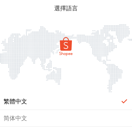
選擇語言
繁體中文
简体中文
頁面無法顯示