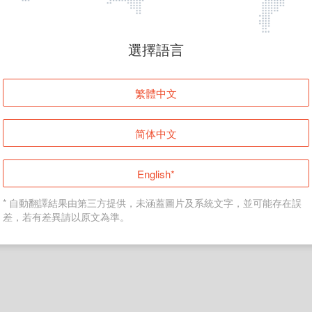
頁面無法顯示
選擇語言
發生錯誤！請登入並再試一次或回到主頁。
繁體中文
登入
简体中文
返回首頁
English*
* 自動翻譯結果由第三方提供，未涵蓋圖片及系統文字，並可能存在誤
差，若有差異請以原文為準。