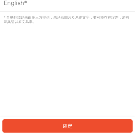
English*
發生錯誤！請登入並再試一次或回到主
頁。
* 自動翻譯結果由第三方提供，未涵蓋圖片及系統文字，並可能存在誤差，若有
差異請以原文為準。
登入
返回首頁
確定
ID: 737f48409ab-ff01-4113-901b-307f2cb53a9f