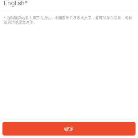
English*
發生錯誤！請登入並再試一次或回到主
頁。
* 自動翻譯結果由第三方提供，未涵蓋圖片及系統文字，並可能存在誤差，若有
差異請以原文為準。
登入
返回首頁
確定
ID: 3832b321a5a-9452-49de-ac85-cbbfc57230c0