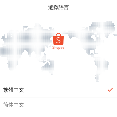
選擇語言
繁體中文
简体中文
頁面無法顯示