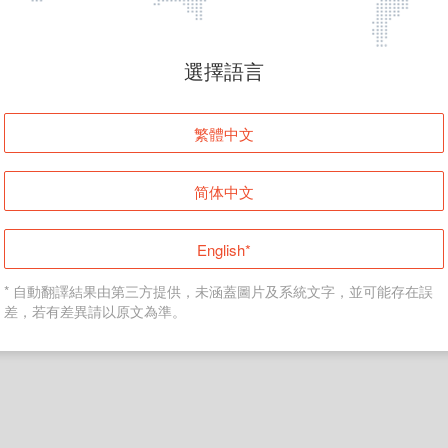
頁面無法顯示
選擇語言
發生錯誤！請登入並再試一次或回到主頁。
繁體中文
登入
简体中文
返回首頁
English*
* 自動翻譯結果由第三方提供，未涵蓋圖片及系統文字，並可能存在誤
差，若有差異請以原文為準。