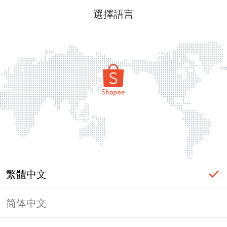
選擇語言
繁體中文
简体中文
頁面無法顯示