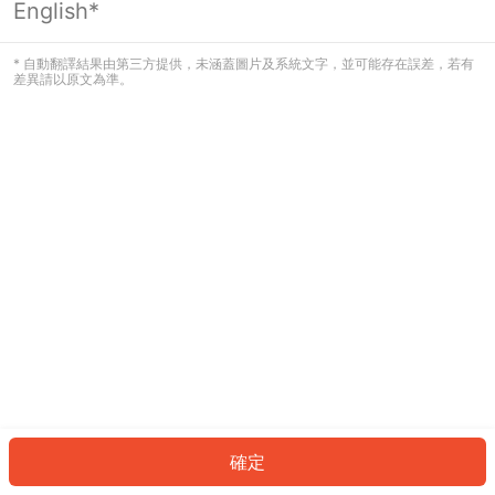
English*
發生錯誤！請登入並再試一次或回到主
頁。
* 自動翻譯結果由第三方提供，未涵蓋圖片及系統文字，並可能存在誤差，若有
差異請以原文為準。
登入
返回首頁
確定
ID: 93971696ce1-80b5-4ef1-a4c9-0bcb0eab1bd9