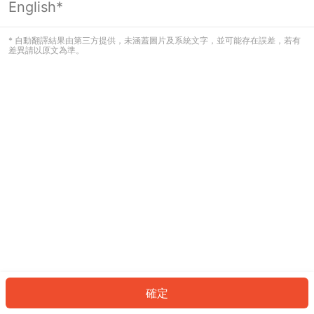
English*
發生錯誤！請登入並再試一次或回到主
頁。
* 自動翻譯結果由第三方提供，未涵蓋圖片及系統文字，並可能存在誤差，若有
差異請以原文為準。
登入
返回首頁
確定
ID: 14d754cb5f-82ec-4581-978a-a8790b597356