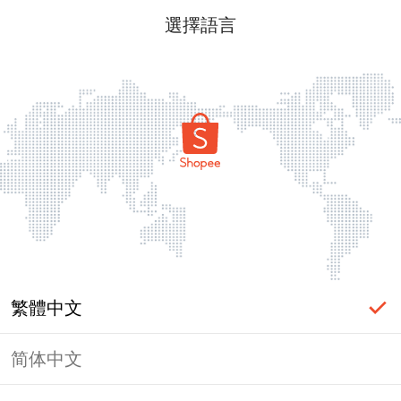
選擇語言
繁體中文
简体中文
頁面無法顯示