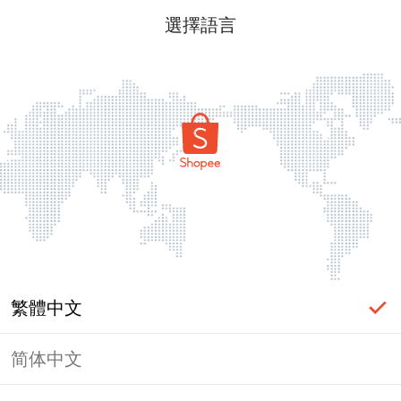
選擇語言
繁體中文
简体中文
頁面無法顯示