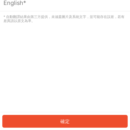
English*
發生錯誤！請登入並再試一次或回到主
頁。
* 自動翻譯結果由第三方提供，未涵蓋圖片及系統文字，並可能存在誤差，若有
差異請以原文為準。
登入
返回首頁
確定
ID: 4635b650f82-fea9-47f0-983f-dbb37c4884d1