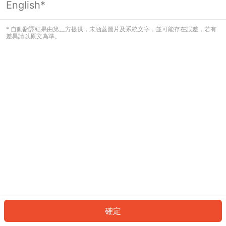
English*
發生錯誤！請登入並再試一次或回到主
頁。
* 自動翻譯結果由第三方提供，未涵蓋圖片及系統文字，並可能存在誤差，若有
差異請以原文為準。
登入
返回首頁
確定
ID: 2899bff7153-35ee-46bc-989a-2d760d143c4d