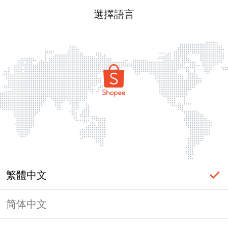
選擇語言
繁體中文
简体中文
頁面無法顯示