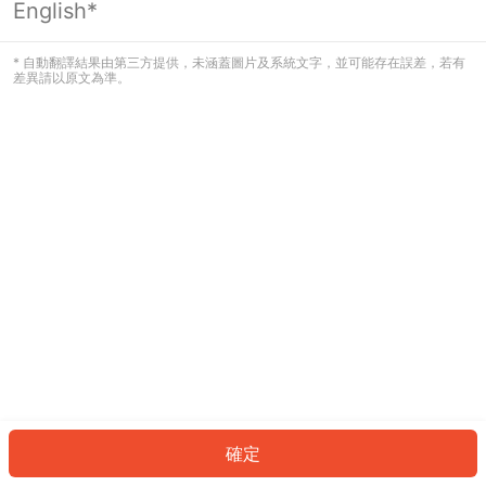
English*
發生錯誤！請登入並再試一次或回到主
頁。
* 自動翻譯結果由第三方提供，未涵蓋圖片及系統文字，並可能存在誤差，若有
差異請以原文為準。
登入
返回首頁
確定
ID: 184821a9fd1-0f3e-4141-8f12-4a2c0abf293e