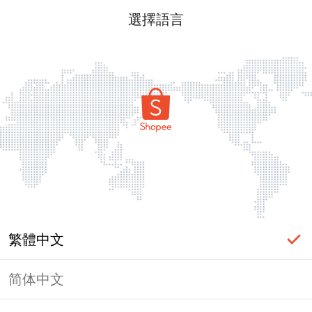
選擇語言
繁體中文
简体中文
頁面無法顯示