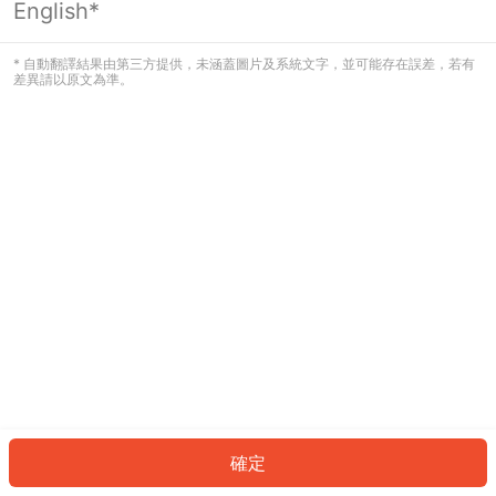
English*
發生錯誤！請登入並再試一次或回到主
頁。
* 自動翻譯結果由第三方提供，未涵蓋圖片及系統文字，並可能存在誤差，若有
差異請以原文為準。
登入
返回首頁
確定
ID: 6000c8b8e38-cbae-45b7-84d8-9dea3b4299be