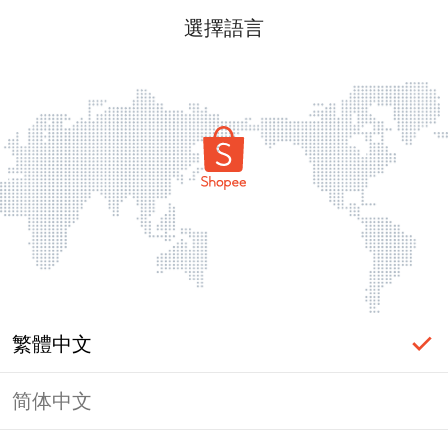
選擇語言
繁體中文
简体中文
頁面無法顯示