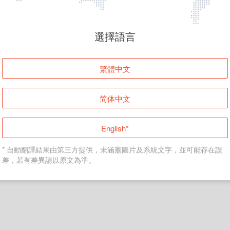
頁面無法顯示
選擇語言
發生錯誤！請登入並再試一次或回到主頁。
繁體中文
登入
简体中文
返回首頁
English*
* 自動翻譯結果由第三方提供，未涵蓋圖片及系統文字，並可能存在誤
差，若有差異請以原文為準。