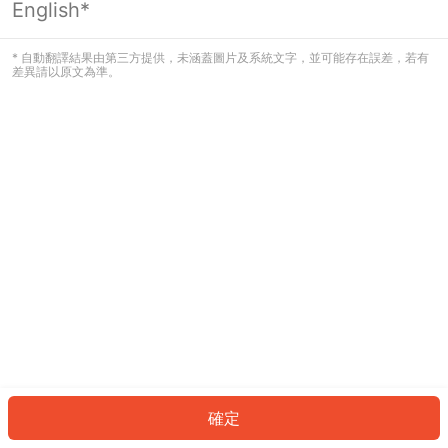
English*
發生錯誤！請登入並再試一次或回到主
頁。
* 自動翻譯結果由第三方提供，未涵蓋圖片及系統文字，並可能存在誤差，若有
差異請以原文為準。
登入
返回首頁
確定
ID: 44652651369-7589-415d-8afb-0ddbb2ad9ba8