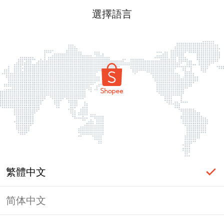
選擇語言
繁體中文
简体中文
頁面無法顯示