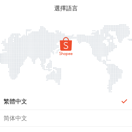
選擇語言
繁體中文
简体中文
頁面無法顯示