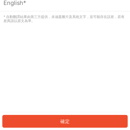
English*
發生錯誤！請登入並再試一次或回到主
頁。
* 自動翻譯結果由第三方提供，未涵蓋圖片及系統文字，並可能存在誤差，若有
差異請以原文為準。
登入
返回首頁
確定
ID: 44449eda322-adb1-4fd3-a38a-c2a9b5415ead