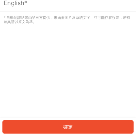
English*
發生錯誤！請登入並再試一次或回到主
頁。
* 自動翻譯結果由第三方提供，未涵蓋圖片及系統文字，並可能存在誤差，若有
差異請以原文為準。
登入
返回首頁
確定
ID: 1501c632923-5427-432a-9541-4b3d0c387d59