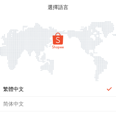
選擇語言
繁體中文
简体中文
頁面無法顯示