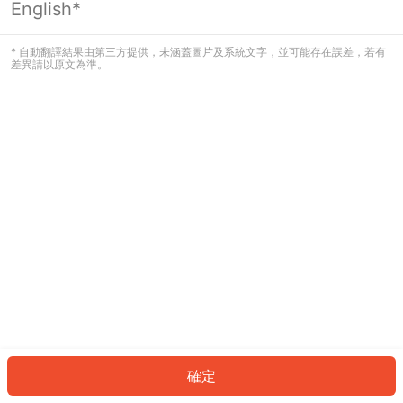
English*
發生錯誤！請登入並再試一次或回到主
頁。
* 自動翻譯結果由第三方提供，未涵蓋圖片及系統文字，並可能存在誤差，若有
差異請以原文為準。
登入
返回首頁
確定
ID: 57833fce359-d79a-4d8b-a3d9-fc20d4451eb6