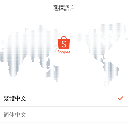
選擇語言
繁體中文
简体中文
頁面無法顯示