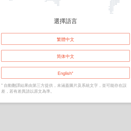
頁面無法顯示
選擇語言
發生錯誤！請登入並再試一次或回到主頁。
繁體中文
登入
简体中文
返回首頁
English*
* 自動翻譯結果由第三方提供，未涵蓋圖片及系統文字，並可能存在誤
差，若有差異請以原文為準。